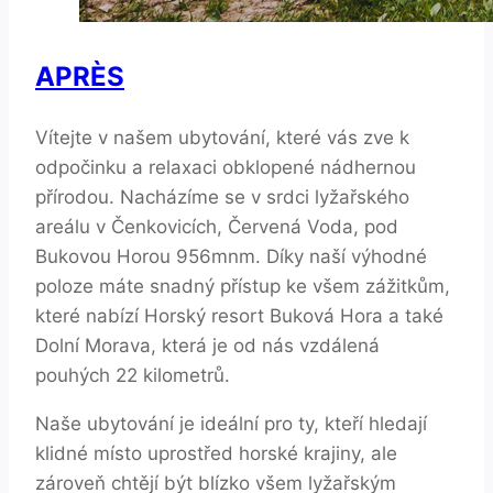
APRÈS
Vítejte v našem ubytování, které vás zve k
odpočinku a relaxaci obklopené nádhernou
přírodou. Nacházíme se v srdci lyžařského
areálu v Čenkovicích, Červená Voda, pod
Bukovou Horou 956mnm. Díky naší výhodné
poloze máte snadný přístup ke všem zážitkům,
které nabízí Horský resort Buková Hora a také
Dolní Morava, která je od nás vzdálená
pouhých 22 kilometrů.
Naše ubytování je ideální pro ty, kteří hledají
klidné místo uprostřed horské krajiny, ale
zároveň chtějí být blízko všem lyžařským