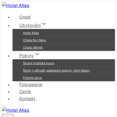
Přeskočit
na
Úvod
obsah
Ubytování
Hotel Atlas
Chata Na Vleku
Chata Větrník
Pobyty
Školní lyžařské kurzy
Školy v přírodě, adaptační pobyty, letní tábory
Firemní akce
Fotogalerie
Ceník
Kontakt