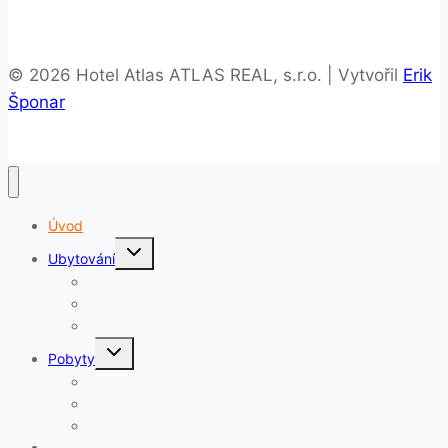
© 2026 Hotel Atlas ATLAS REAL, s.r.o. | Vytvořil
Erik
Šponar
Úvod
Toggle
Ubytování
child
menu
Hotel Atlas
Chata Na Vleku
Chata Větrník
Toggle
Pobyty
child
menu
Školní lyžařské kurzy
Školy v přírodě, adaptační pobyty, letní tábory
Firemní akce
Fotogalerie