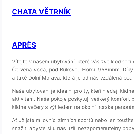
CHATA VĚTRNÍK
APRÈS
Vítejte v našem ubytování, které vás zve k odpoči
Červená Voda, pod Bukovou Horou 956mnm. Díky na
a také Dolní Morava, která je od nás vzdálená pou
Naše ubytování je ideální pro ty, kteří hledají kli
aktivitám. Naše pokoje poskytují veškerý komfort 
klidné večery s výhledem na okolní horské panorá
Ať už jste milovníci zimních sportů nebo jen toužít
snažit, abyste si u nás užili nezapomenutelný pob