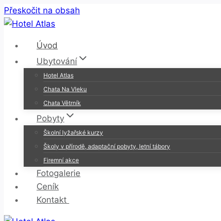
Přeskočit na obsah
Úvod
Ubytování
Hotel Atlas
Chata Na Vleku
Chata Větrník
Pobyty
Školní lyžařské kurzy
Školy v přírodě, adaptační pobyty, letní tábory
Firemní akce
Fotogalerie
Ceník
Kontakt