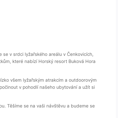
 se v srdci lyžařského areálu v Čenkovicích,
ům, které nabízí Horský resort Buková Hora
ýt blízko všem lyžařským atrakcím a outdoorovým
očinout v pohodlí našeho ubytování a užít si
olbou. Těšíme se na vaši návštěvu a budeme se