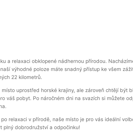
nku a relaxaci obklopené nádhernou přírodou. Nacházíme
ší výhodné poloze máte snadný přístup ke všem zážitk
hých 22 kilometrů.
dné místo uprostřed horské krajiny, ale zároveň chtějí b
pro váš pobyt. Po náročném dni na svazích si můžete odp
ma.
e po relaxaci v přírodě, naše místo je pro vás ideální v
yt plný dobrodružství a odpočinku!