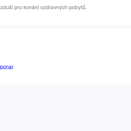
ovzduší pro konání ozdravných pobytů.
Šponar